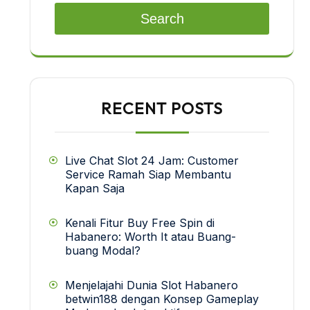
Search
RECENT POSTS
Live Chat Slot 24 Jam: Customer
Service Ramah Siap Membantu
Kapan Saja
Kenali Fitur Buy Free Spin di
Habanero: Worth It atau Buang-
buang Modal?
Menjelajahi Dunia Slot Habanero
betwin188 dengan Konsep Gameplay