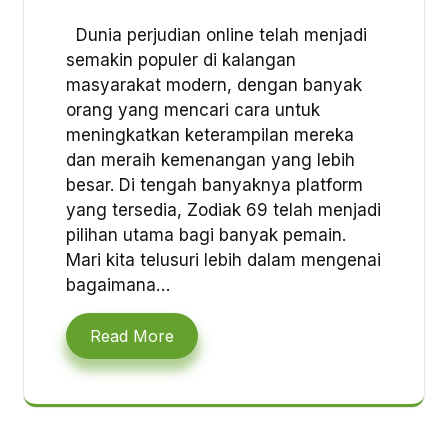
Dunia perjudian online telah menjadi
semakin populer di kalangan
masyarakat modern, dengan banyak
orang yang mencari cara untuk
meningkatkan keterampilan mereka
dan meraih kemenangan yang lebih
besar. Di tengah banyaknya platform
yang tersedia, Zodiak 69 telah menjadi
pilihan utama bagi banyak pemain.
Mari kita telusuri lebih dalam mengenai
bagaimana…
Read More