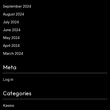
September 2024
August 2024
July 2024
June 2024
May 2024
April 2024
March 2024
Meta
Log in
Categories
Kasino