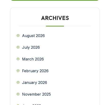
ARCHIVES
August 2026
July 2026
March 2026
February 2026
January 2026
November 2025