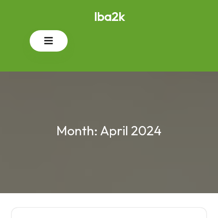
Skip
Iba2k
to
content
Open
Button
Month:
April 2024