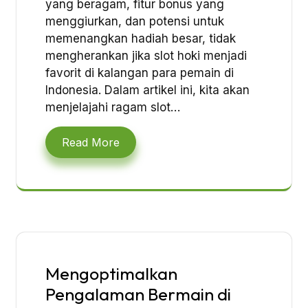
yang beragam, fitur bonus yang
menggiurkan, dan potensi untuk
memenangkan hadiah besar, tidak
mengherankan jika slot hoki menjadi
favorit di kalangan para pemain di
Indonesia. Dalam artikel ini, kita akan
menjelajahi ragam slot…
Read More
Mengoptimalkan
Pengalaman Bermain di