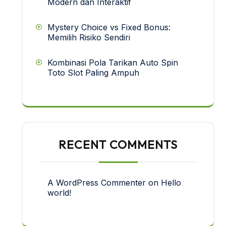
Modern dan Interaktif
Mystery Choice vs Fixed Bonus:
Memilih Risiko Sendiri
Kombinasi Pola Tarikan Auto Spin
Toto Slot Paling Ampuh
RECENT COMMENTS
A WordPress Commenter
on
Hello
world!