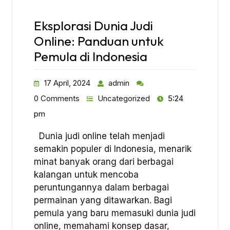
Eksplorasi Dunia Judi
Online: Panduan untuk
Pemula di Indonesia
17 April, 2024
admin
0 Comments
Uncategorized
5:24
pm
Dunia judi online telah menjadi
semakin populer di Indonesia, menarik
minat banyak orang dari berbagai
kalangan untuk mencoba
peruntungannya dalam berbagai
permainan yang ditawarkan. Bagi
pemula yang baru memasuki dunia judi
online, memahami konsep dasar,