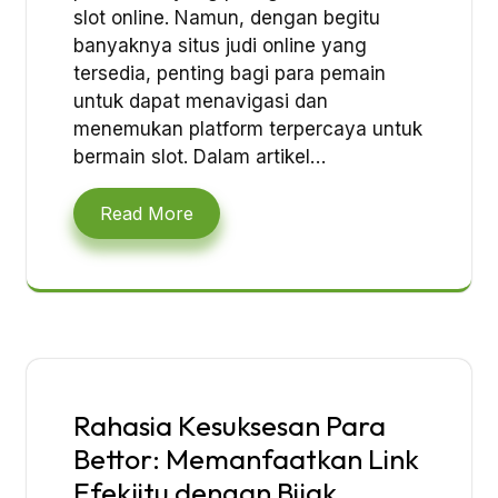
slot online. Namun, dengan begitu
banyaknya situs judi online yang
tersedia, penting bagi para pemain
untuk dapat menavigasi dan
menemukan platform terpercaya untuk
bermain slot. Dalam artikel…
Read More
Rahasia Kesuksesan Para
Bettor: Memanfaatkan Link
Efekjitu dengan Bijak