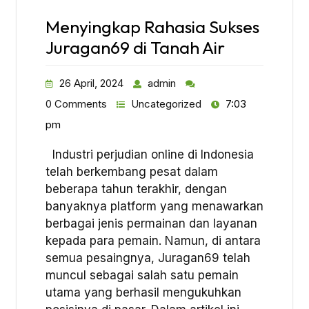
Menyingkap Rahasia Sukses
Juragan69 di Tanah Air
26 April, 2024
admin
0 Comments
Uncategorized
7:03
pm
Industri perjudian online di Indonesia
telah berkembang pesat dalam
beberapa tahun terakhir, dengan
banyaknya platform yang menawarkan
berbagai jenis permainan dan layanan
kepada para pemain. Namun, di antara
semua pesaingnya, Juragan69 telah
muncul sebagai salah satu pemain
utama yang berhasil mengukuhkan